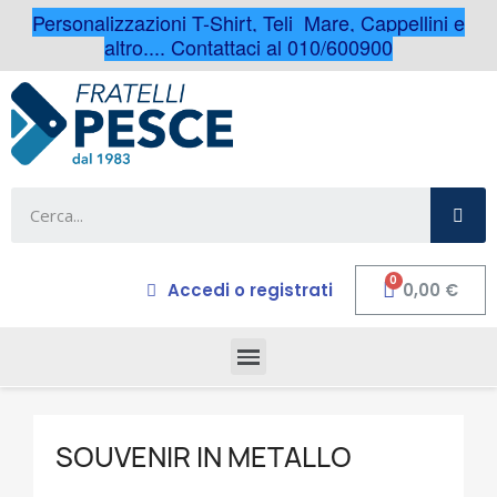
Personalizzazioni T-Shirt, Teli Mare, Cappellini e
altro.... Contattaci al 010/600900
Accedi o registrati
0,00 €
SOUVENIR IN METALLO