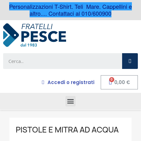
Personalizzazioni T-Shirt, Teli Mare, Cappellini e
altro.... Contattaci al 010/600900
Accedi o registrati
0,00 €
PISTOLE E MITRA AD ACQUA