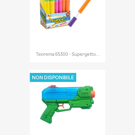
Anteprima

Teorema 65300 - Supergetto...
NON DISPONIBILE