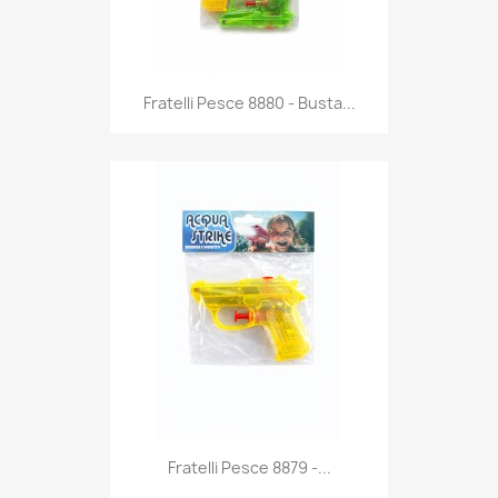
Anteprima

Fratelli Pesce 8880 - Busta...
Anteprima

Fratelli Pesce 8879 -...