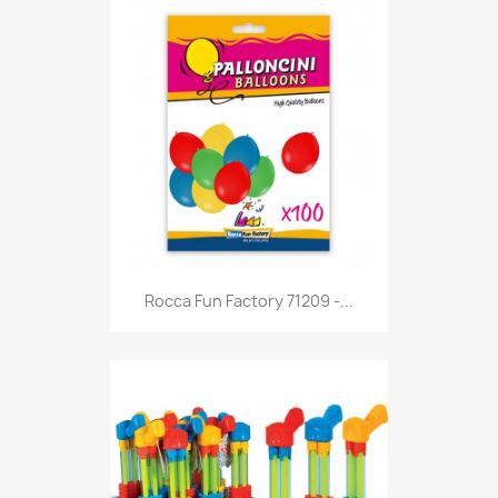
Anteprima

Rocca Fun Factory 71209 -...