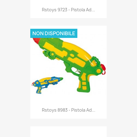
Anteprima

Rstoys 9723 - Pistola Ad...
NON DISPONIBILE
Anteprima

Rstoys 8983 - Pistola Ad...