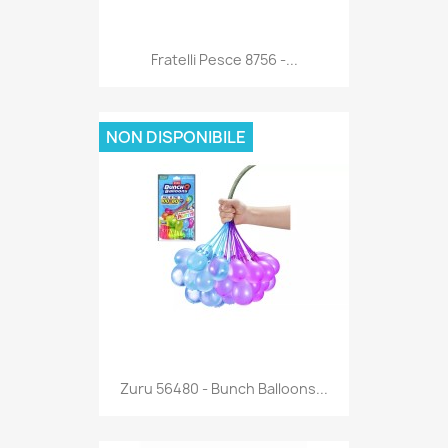
Anteprima

Fratelli Pesce 8756 -...
NON DISPONIBILE
Anteprima

Zuru 56480 - Bunch Balloons...