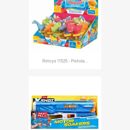
Anteprima

Rstoys 11525 - Pistola...