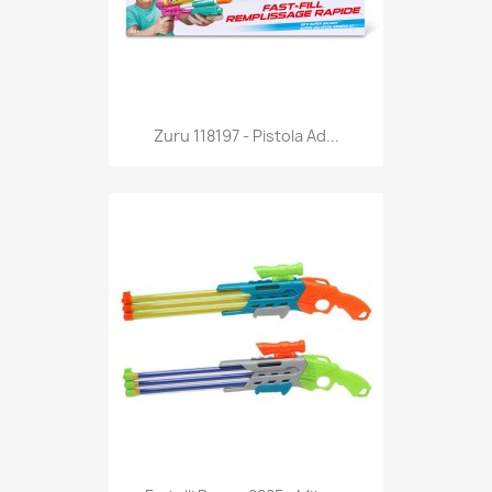
Anteprima

Zuru 118197 - Pistola Ad...
Anteprima
