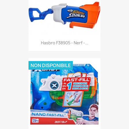
Anteprima

Hasbro F38905 - Nerf -...
NON DISPONIBILE