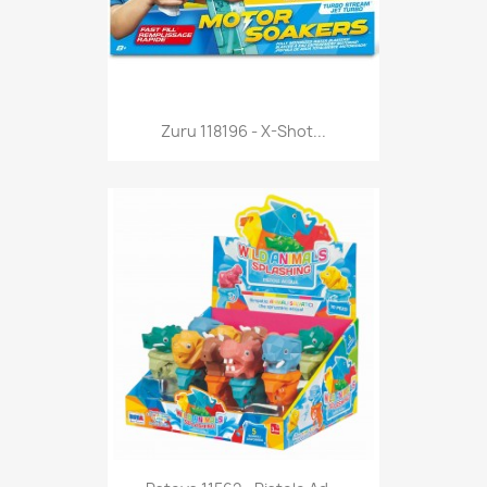
Anteprima

Zuru 118196 - X-Shot...
Anteprima
