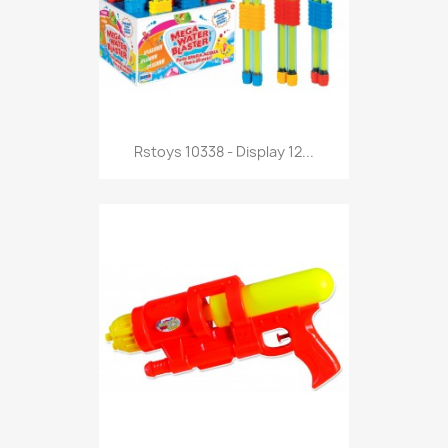
Anteprima

Rstoys 10338 - Display 12...