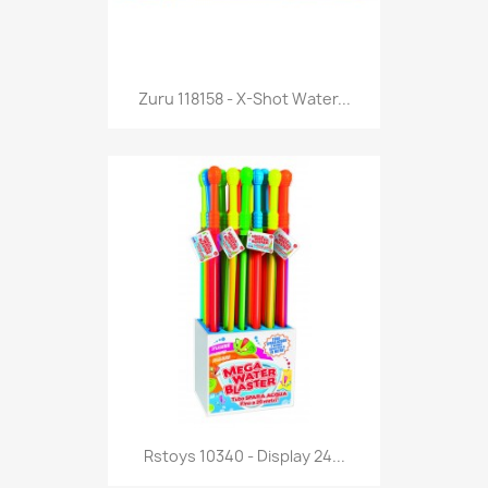
Anteprima

Zuru 118158 - X-Shot Water...
Anteprima

Rstoys 10340 - Display 24...