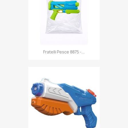
Anteprima

Fratelli Pesce 8875 -...