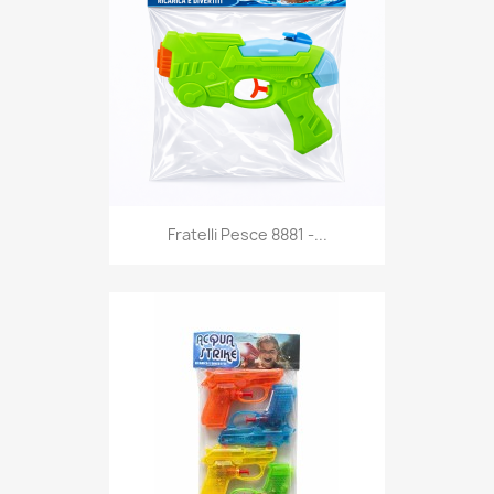
Anteprima

Fratelli Pesce 8881 -...