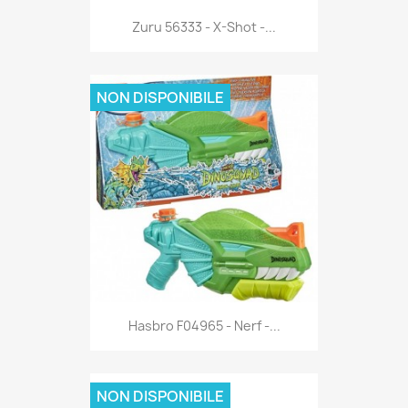
Anteprima

Zuru 56333 - X-Shot -...
NON DISPONIBILE
Anteprima

Hasbro F04965 - Nerf -...
NON DISPONIBILE