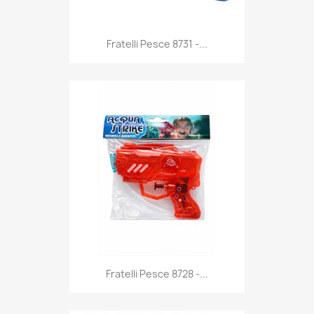
Anteprima

Fratelli Pesce 8731 -...
Anteprima

Fratelli Pesce 8728 -...