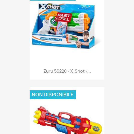
Anteprima

Zuru 56220 - X-Shot -...
NON DISPONIBILE