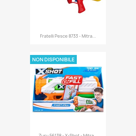
Anteprima

Fratelli Pesce 8733 - Mitra...
NON DISPONIBILE
Anteprima

Zuru 56138 - X-Shot - Mitra...