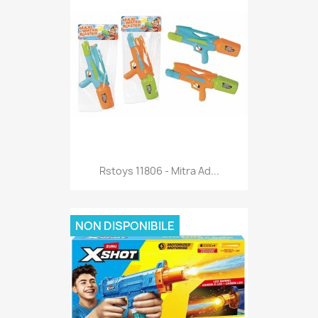
Anteprima

Rstoys 11806 - Mitra Ad...
NON DISPONIBILE