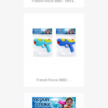
Fratelli Pesce 8885 - Mitra...
Anteprima

Fratelli Pesce 8882 -...