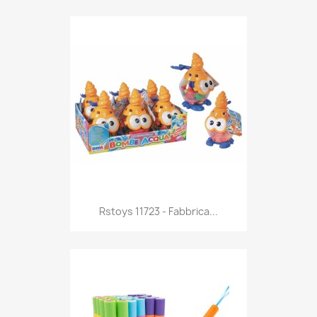
Anteprima

Rstoys 11723 - Fabbrica...