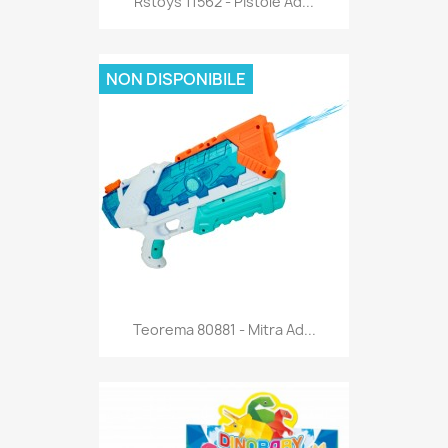
Rstoys 11562 - Pistole Ad...
NON DISPONIBILE
Anteprima

Teorema 80881 - Mitra Ad...