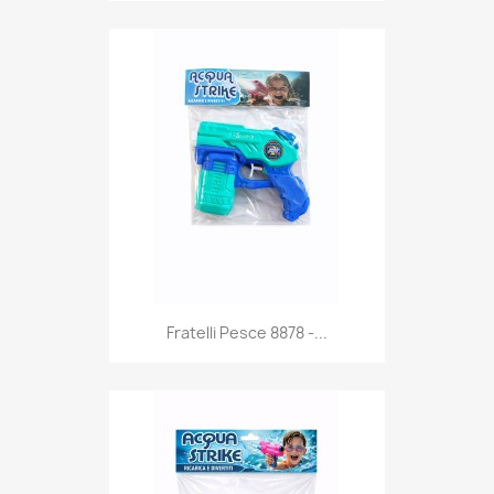
Anteprima

Fratelli Pesce 8878 -...