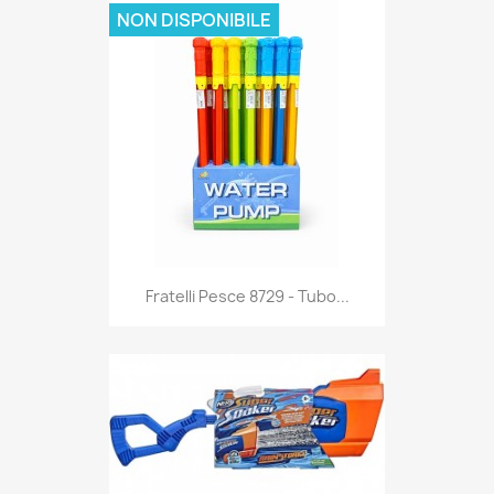
NON DISPONIBILE
Anteprima

Fratelli Pesce 8729 - Tubo...