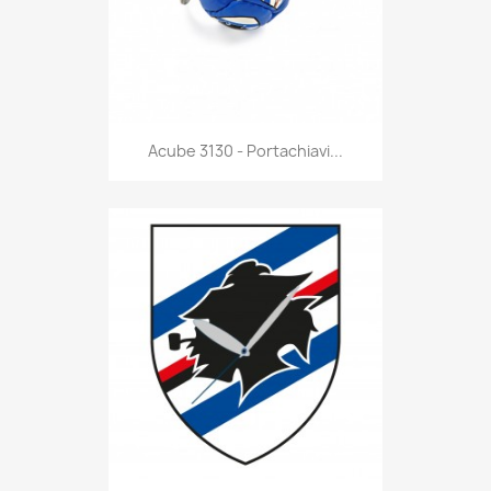
Anteprima

Acube 3130 - Portachiavi...