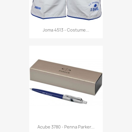
Anteprima

Joma 4513 - Costume...
Anteprima

Acube 3780 - Penna Parker...