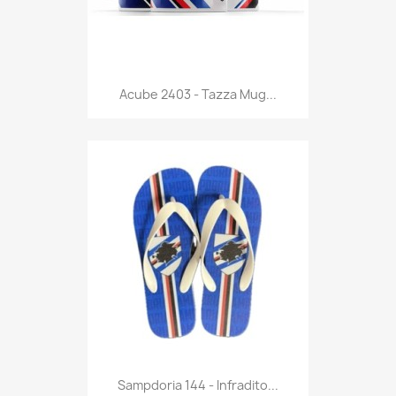
Anteprima

Acube 2403 - Tazza Mug...
Anteprima

Sampdoria 144 - Infradito...