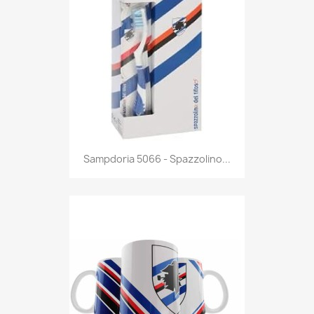
Anteprima

Sampdoria 5066 - Spazzolino...