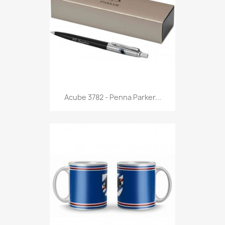
Anteprima

Acube 3782 - Penna Parker...