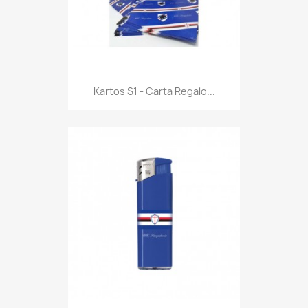
Anteprima

Kartos S1 - Carta Regalo...