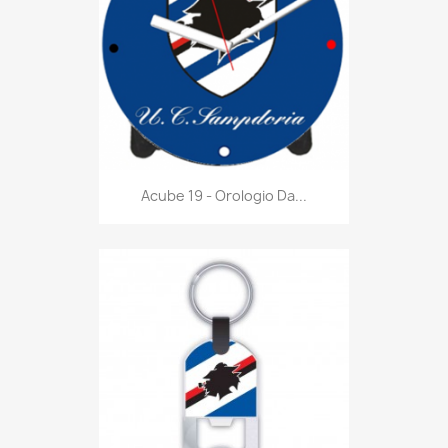
Anteprima

Acube 19 - Orologio Da...