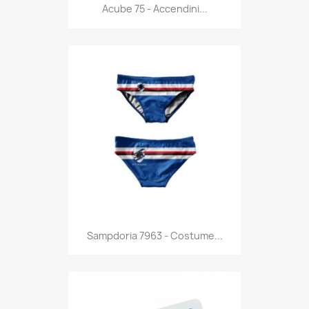
Anteprima

Acube 75 - Accendini...
Anteprima

Sampdoria 7963 - Costume...