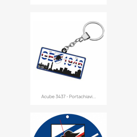
Anteprima

Acube 3437 - Portachiavi...