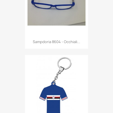
Anteprima

Sampdoria 8604 - Occhiali...