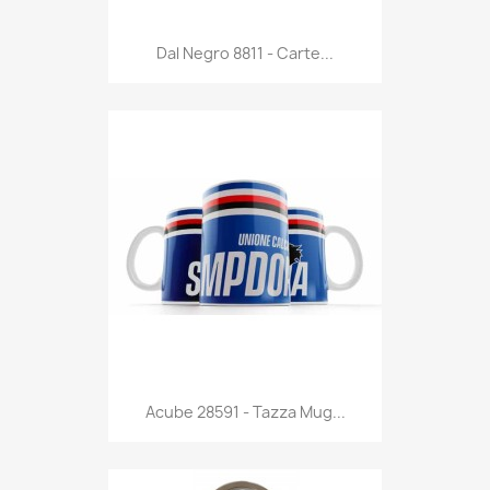
Anteprima

Dal Negro 8811 - Carte...
Anteprima

Acube 28591 - Tazza Mug...