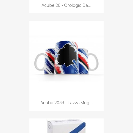
Anteprima

Acube 20 - Orologio Da...
Anteprima

Acube 2033 - Tazza Mug...