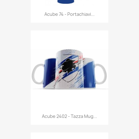
Anteprima

Acube 74 - Portachiavi...
Anteprima

Acube 2402 - Tazza Mug...