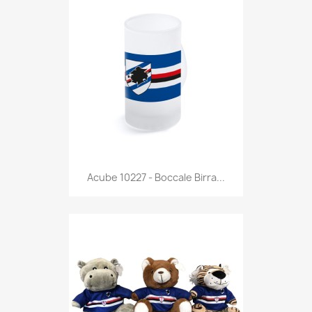
Anteprima

Acube 10227 - Boccale Birra...