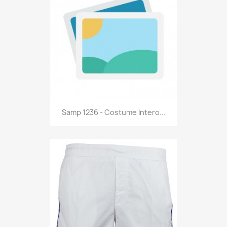
Anteprima

Samp 1236 - Costume Intero...