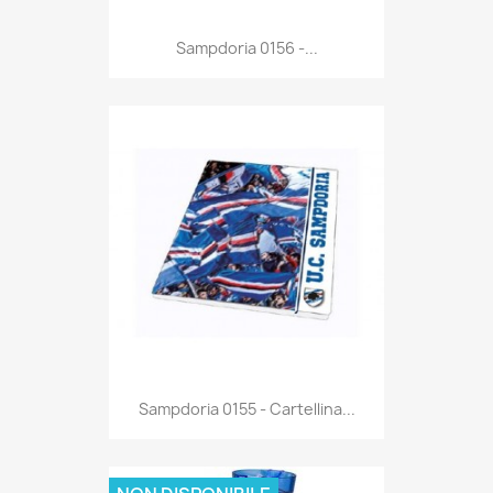
Anteprima

Sampdoria 0156 -...
Anteprima

Sampdoria 0155 - Cartellina...