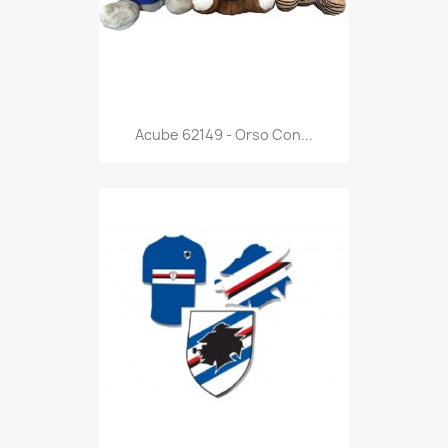
Anteprima

Acube 62149 - Orso Con...