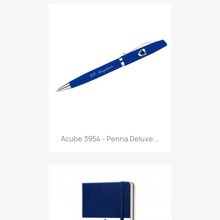
Anteprima

Acube 3954 - Penna Deluxe...