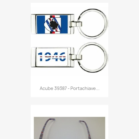
Anteprima

Acube 39387 - Portachiave...