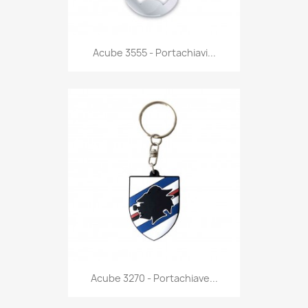
Anteprima

Acube 3555 - Portachiavi...
Anteprima

Acube 3270 - Portachiave...