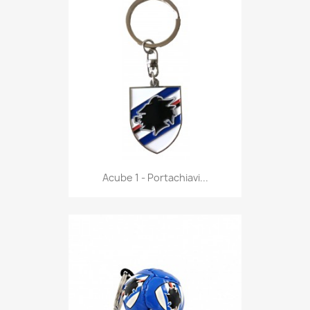
Anteprima

Acube 1 - Portachiavi...