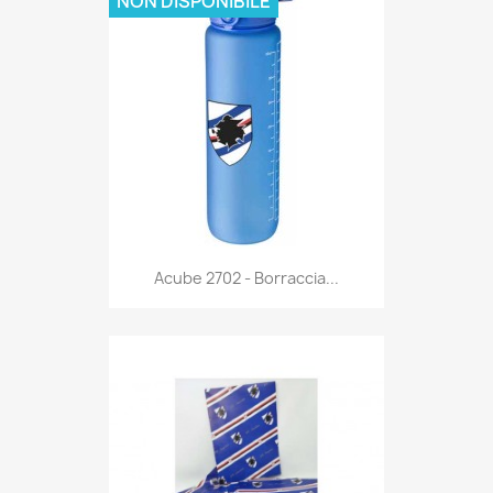
NON DISPONIBILE
Anteprima

Acube 2702 - Borraccia...