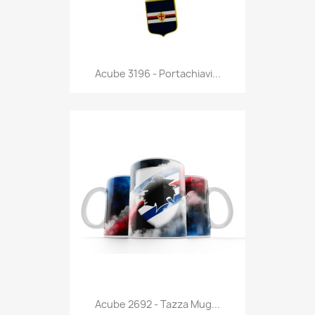
Anteprima

Acube 3196 - Portachiavi...
Anteprima

Acube 2692 - Tazza Mug...