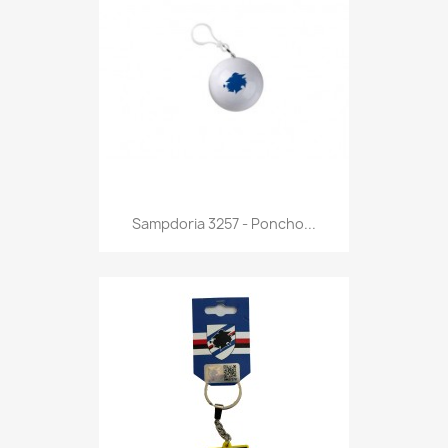
Anteprima

Sampdoria 3257 - Poncho...