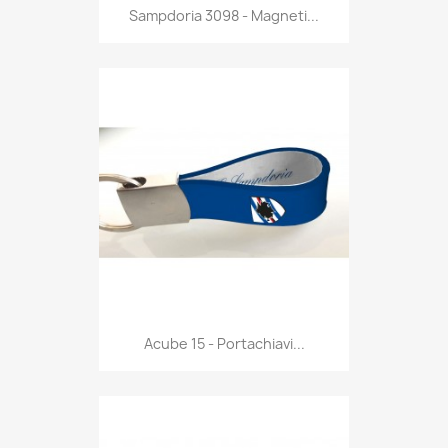
Anteprima

Sampdoria 3098 - Magneti...
Anteprima

Acube 15 - Portachiavi...