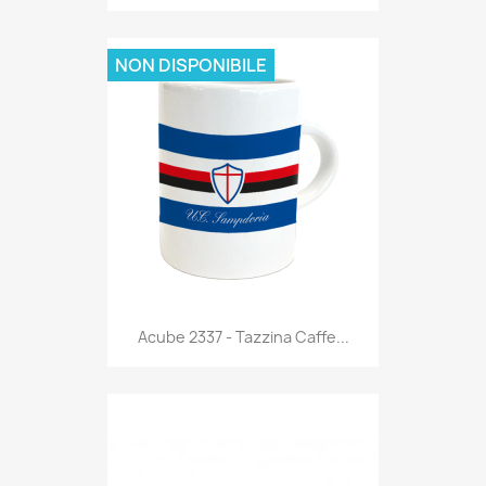
NON DISPONIBILE
Anteprima

Acube 2337 - Tazzina Caffe...