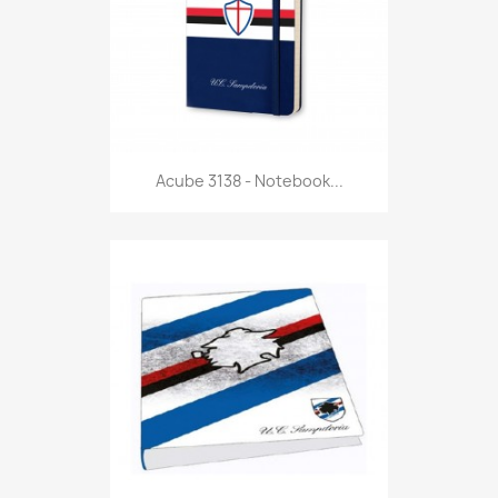
Anteprima

Acube 3138 - Notebook...