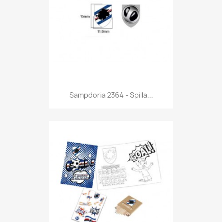
Anteprima

Sampdoria 2364 - Spilla...