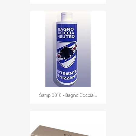
Anteprima

Samp 0016 - Bagno Doccia...