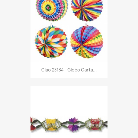
Anteprima

Ciao 23134 - Globo Carta...