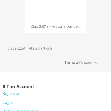
Anteprima

Ciao 23018 - Festone Davide...
Visualizzati 1-8 su 8 articoli
Torna all'inizio

Il Tuo Account
Registrati
Login