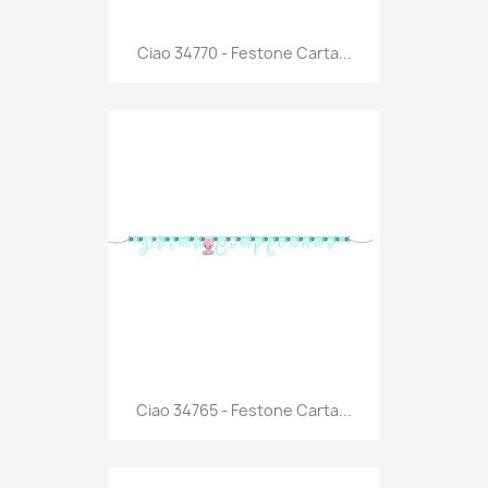
Anteprima

Ciao 34770 - Festone Carta...
Anteprima

Ciao 34765 - Festone Carta...