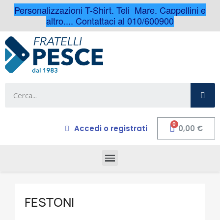
Personalizzazioni T-Shirt, Teli Mare, Cappellini e
altro.... Contattaci al 010/600900
Accedi o registrati
0,00 €
FESTONI