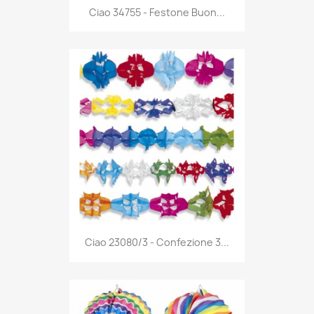
Anteprima

Ciao 34755 - Festone Buon...
Anteprima

Ciao 23080/3 - Confezione 3...