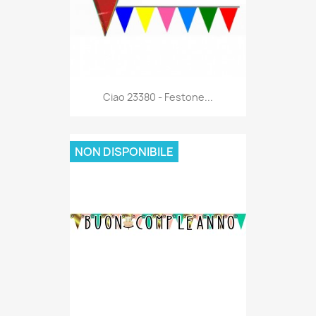
Anteprima

Ciao 23380 - Festone...
NON DISPONIBILE