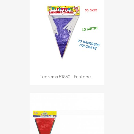
Anteprima

Teorema 51852 - Festone...