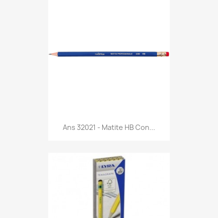
Anteprima

Ans 32021 - Matite HB Con...