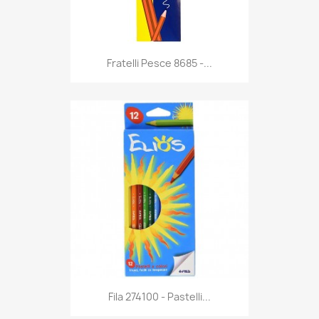
Anteprima

Fratelli Pesce 8685 -...
Anteprima

Fila 274100 - Pastelli...