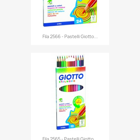
Anteprima

Fila 2566 - Pastelli Giotto...
Anteprima

Fila 2565 - Pastelli Giotto...