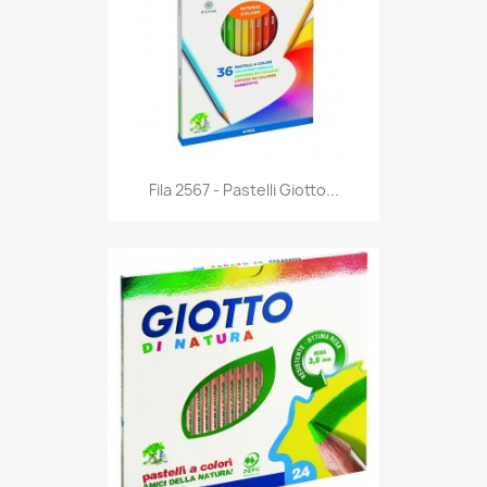
Anteprima

Fila 2567 - Pastelli Giotto...