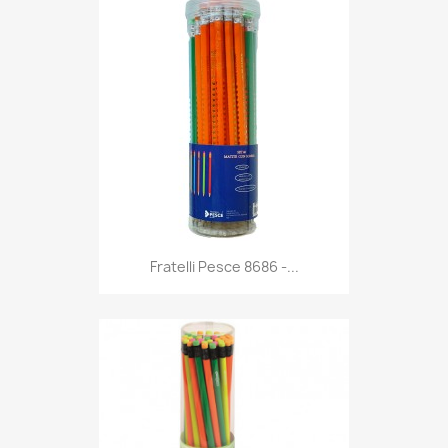
Anteprima

Fratelli Pesce 8686 -...