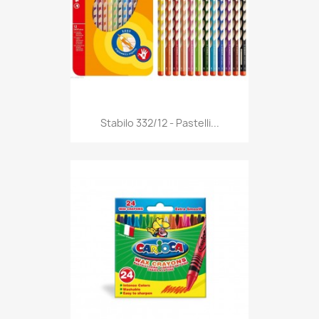
Anteprima

Stabilo 332/12 - Pastelli...