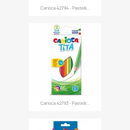
Anteprima

Carioca 42794 - Pastelli...
Anteprima

Carioca 42793 - Pastelli...