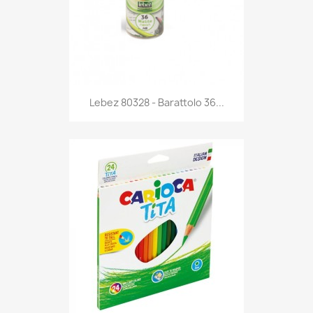
Anteprima

Lebez 80328 - Barattolo 36...