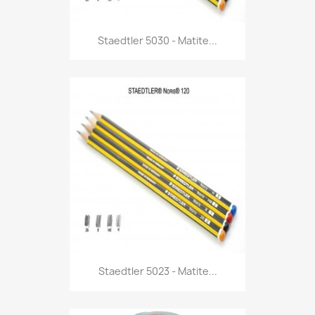
Anteprima

Staedtler 5030 - Matite...
Anteprima

Staedtler 5023 - Matite...