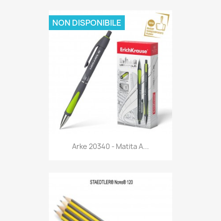
NON DISPONIBILE
Anteprima

Arke 20340 - Matita A...