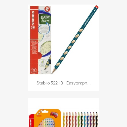
Anteprima

Stabilo 322HB - Easygraph...