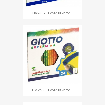
Anteprima

Fila 2407 - Pastelli Giotto...
Anteprima

Fila 2358 - Pastelli Giotto...