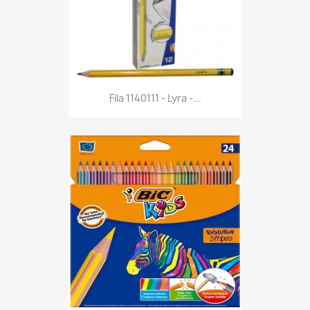
Anteprima

Fila 1140111 - Lyra -...