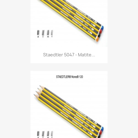
Anteprima

Staedtler 5047 - Matite...