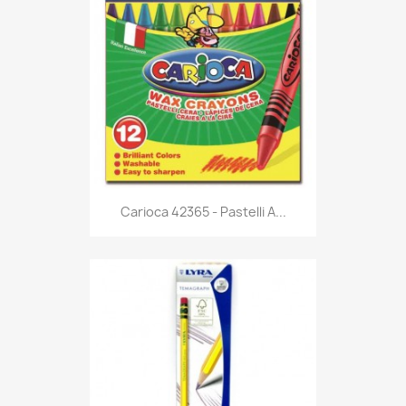
Anteprima

Carioca 42365 - Pastelli A...