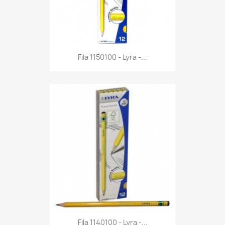
Anteprima

Fila 1150100 - Lyra -...
Anteprima

Fila 1140100 - Lyra -...