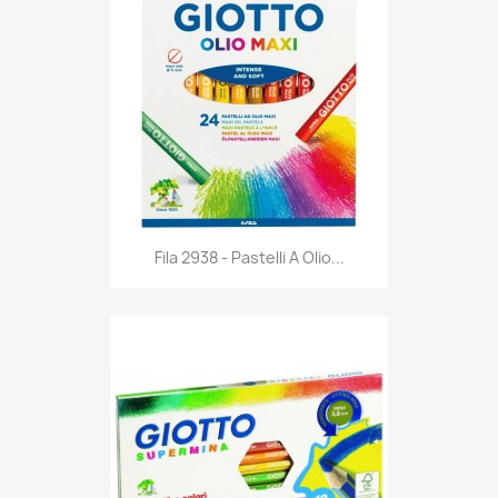
Anteprima

Fila 2938 - Pastelli A Olio...