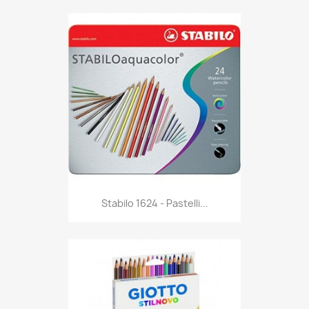
Anteprima

Stabilo 1624 - Pastelli...