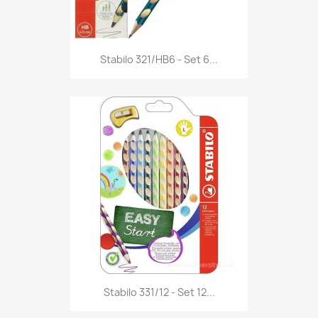
Anteprima

Stabilo 321/HB6 - Set 6...
Anteprima

Stabilo 331/12 - Set 12...