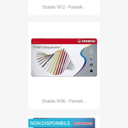
Anteprima

Stabilo 1612 - Pastelli...
Anteprima

Stabilo 1636 - Pastelli...
NON DISPONIBILE