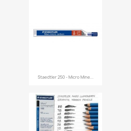
Anteprima

Staedtler 250 - Micro Mine...