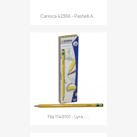
Anteprima

Carioca 42366 - Pastelli A...
Anteprima

Fila 1140101 - Lyra -...