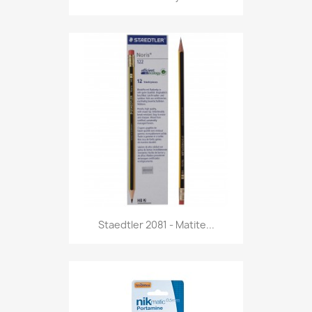
Anteprima

Staedtler 2081 - Matite...