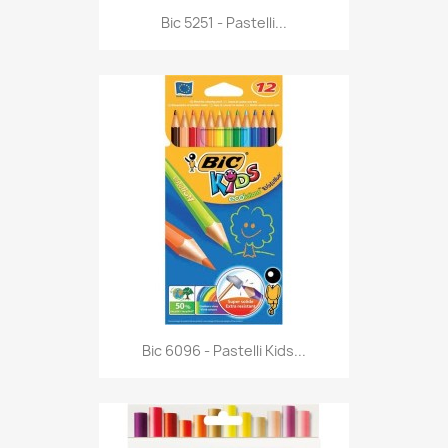
Anteprima

Bic 5251 - Pastelli...
Anteprima

Bic 6096 - Pastelli Kids...