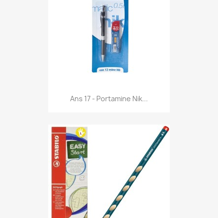
Anteprima

Ans 17 - Portamine Nik...