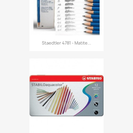
Anteprima

Staedtler 4781 - Matite...