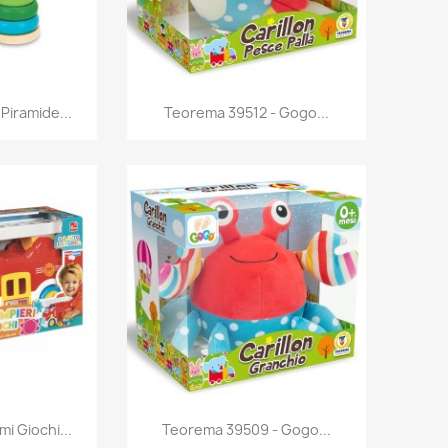
rima
Anteprima

Piramide...
Teorema 39512 - Gogo...
rima
Anteprima

mi Giochi...
Teorema 39509 - Gogo...