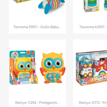
Anteprima
Antep


Teorema 39511 - GoGo Baby...
Teorema 40557 - 
Anteprima
Antep


Rstoys 11292 - Primigiochi...
Rstoys 12172 - Pri