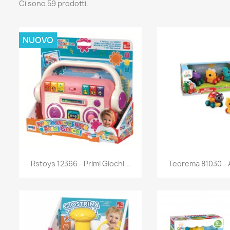
Ci sono 59 prodotti.
NUOVO
Anteprima
Antep


Rstoys 12366 - Primi Giochi...
Teorema 81030 - A