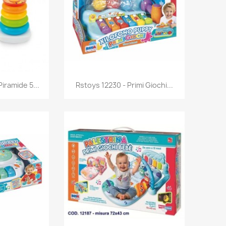
rima
Anteprima

iramide 5...
Rstoys 12230 - Primi Giochi...