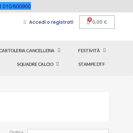
 al 010/600900
Accedi o registrati
0,00 €
CARTOLERIA CANCELLERIA
FESTIVITÀ
SQUADRE CALCIO
STAMPE DTF
Ordina