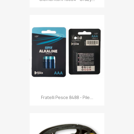
Anteprima

Fratelli Pesce 8488 - Pile...