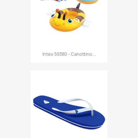
Anteprima

Intex 59380 - Canottino...