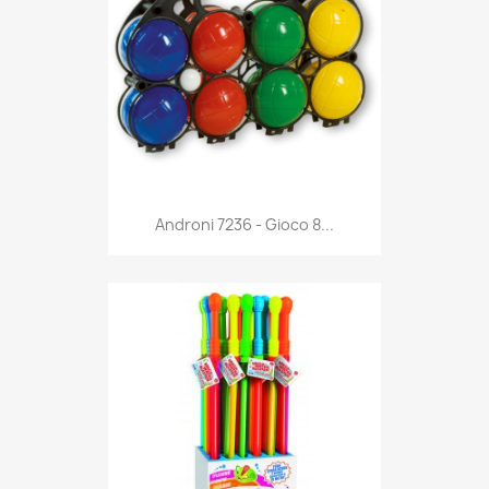
Anteprima

Androni 7236 - Gioco 8...