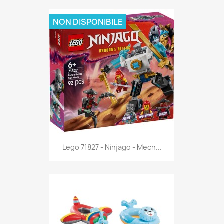
NON DISPONIBILE
Anteprima

Lego 71827 - Ninjago - Mech...