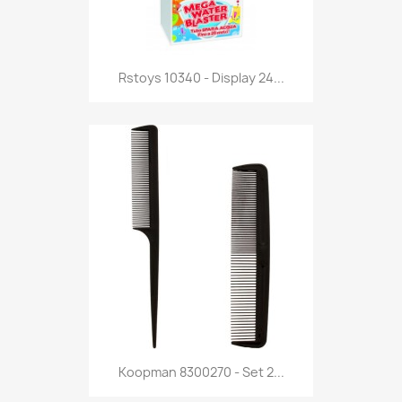
Anteprima

Rstoys 10340 - Display 24...
Anteprima

Koopman 8300270 - Set 2...