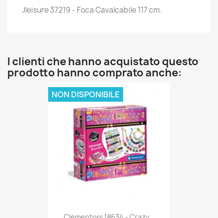
Jleisure 37219 - Foca Cavalcabile 117 cm.
I clienti che hanno acquistato questo
prodotto hanno comprato anche:
NON DISPONIBILE
Anteprima

Clementoni 18634 - Crazy...