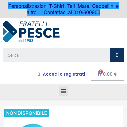
Personalizzazioni T-Shirt, Teli Mare, Cappellini e
altro.... Contattaci al 010/600900
Accedi o registrati
0,00 €
NON DISPONIBILE