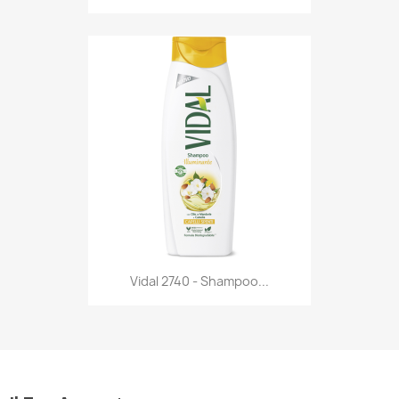
Anteprima

Vidal 2740 - Shampoo...