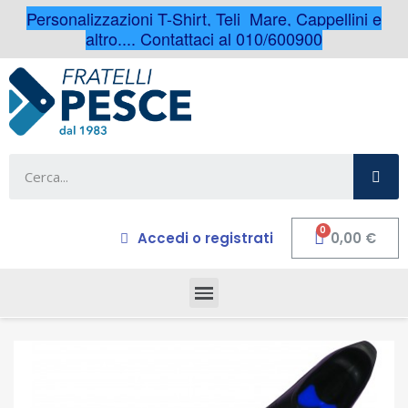
Personalizzazioni T-Shirt, Teli Mare, Cappellini e
altro.... Contattaci al 010/600900
Accedi o registrati
0,00 €