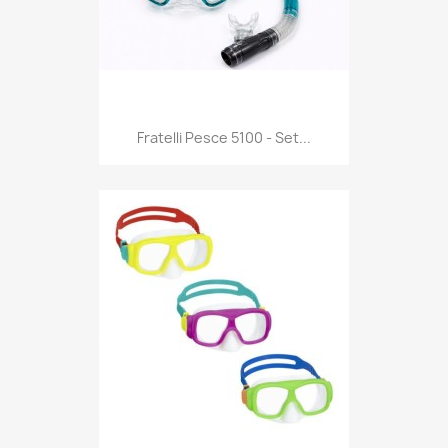
Anteprima

Fratelli Pesce 5100 - Set...