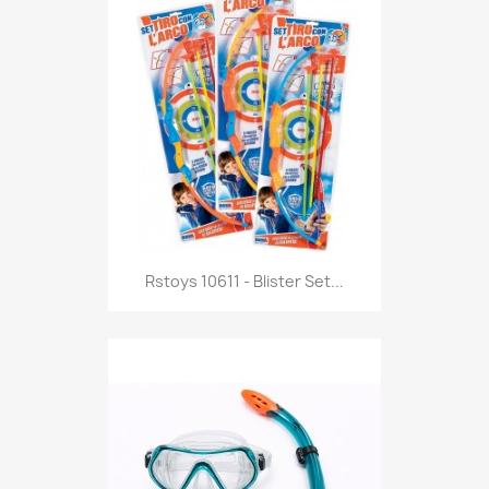
Anteprima

Rstoys 10611 - Blister Set...