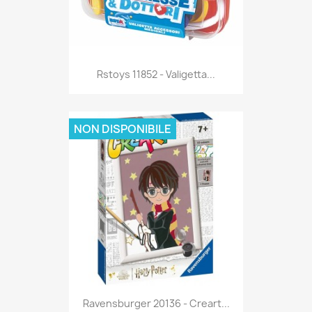
Anteprima

Rstoys 11852 - Valigetta...
NON DISPONIBILE
Anteprima

Ravensburger 20136 - Creart...