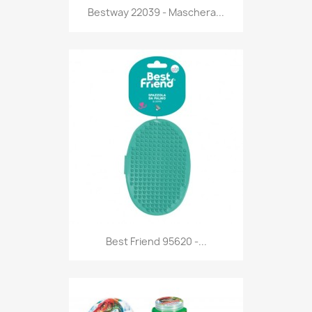
Anteprima

Bestway 22039 - Maschera...
Anteprima

Best Friend 95620 -...