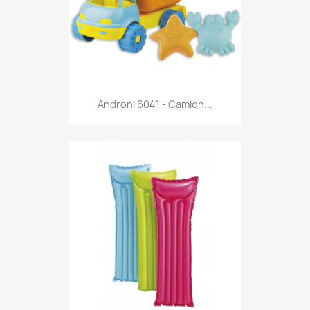
Anteprima

Androni 6041 - Camion...