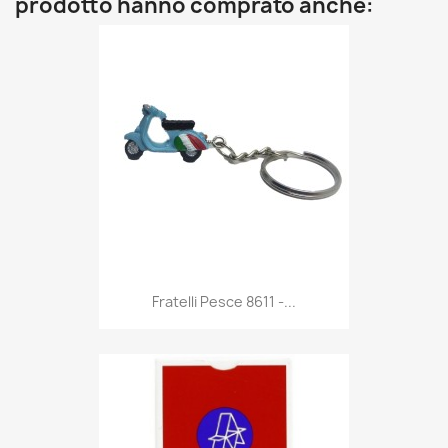
prodotto hanno comprato anche:
Anteprima

Fratelli Pesce 8611 -...