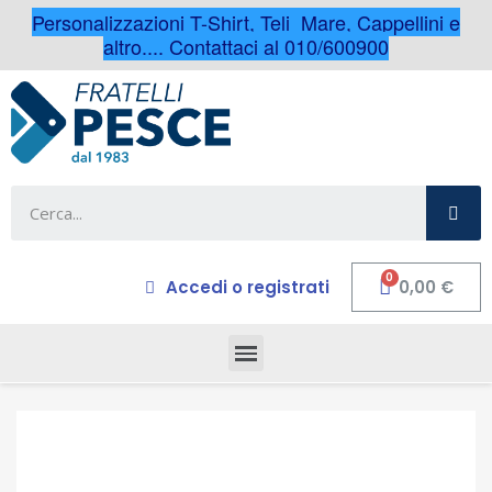
Personalizzazioni T-Shirt, Teli Mare, Cappellini e
altro.... Contattaci al 010/600900
Accedi o registrati
0,00 €