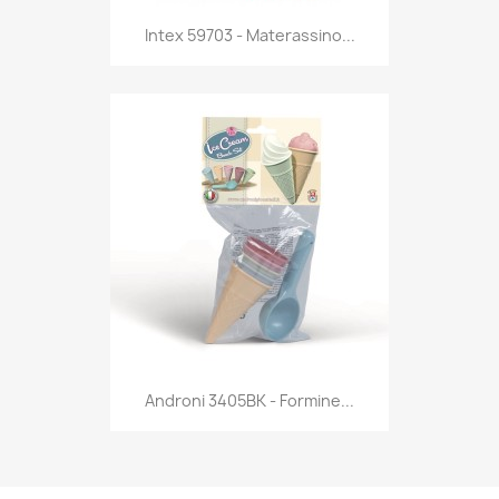
Anteprima

Intex 59703 - Materassino...
Anteprima

Androni 3405BK - Formine...