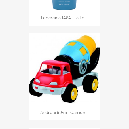
Anteprima

Leocrema 1484 - Latte...
Anteprima

Androni 6045 - Camion...