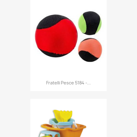
Anteprima

Fratelli Pesce 5184 -...