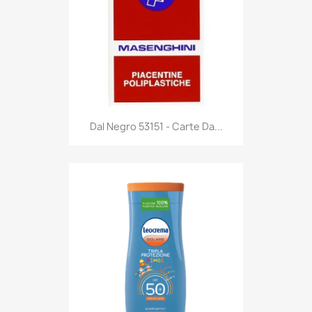
Anteprima

Dal Negro 53151 - Carte Da...