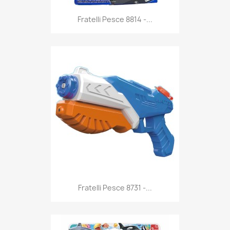
Anteprima

Fratelli Pesce 8814 -...
Anteprima

Fratelli Pesce 8731 -...