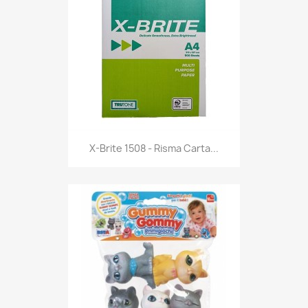
Anteprima

X-Brite 1508 - Risma Carta...