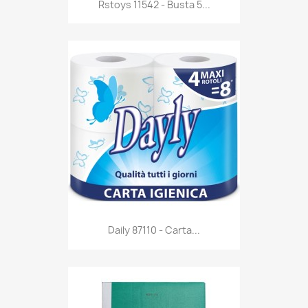
Anteprima

Rstoys 11542 - Busta 5...
Anteprima

Daily 87110 - Carta...