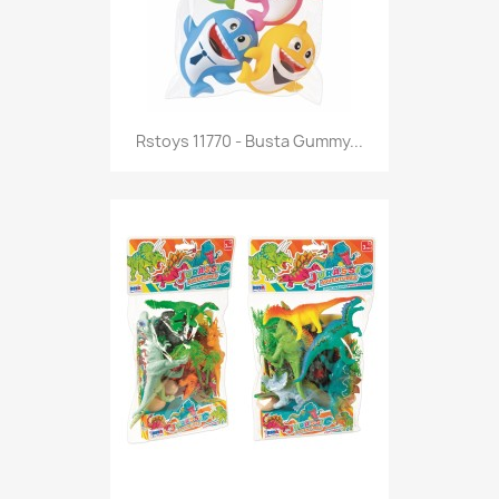
Anteprima

Rstoys 11770 - Busta Gummy...