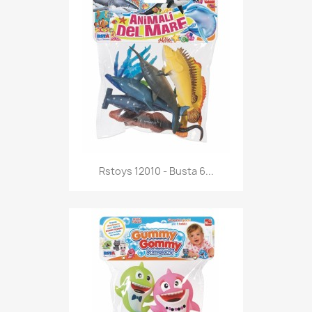
Anteprima

Rstoys 12010 - Busta 6...