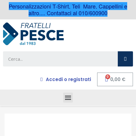
Personalizzazioni T-Shirt, Teli Mare, Cappellini e
altro.... Contattaci al 010/600900
Accedi o registrati
0,00 €