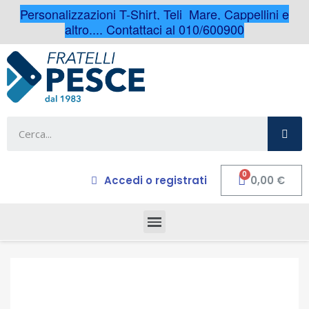
Personalizzazioni T-Shirt, Teli Mare, Cappellini e
altro.... Contattaci al 010/600900
Accedi o registrati
0,00 €