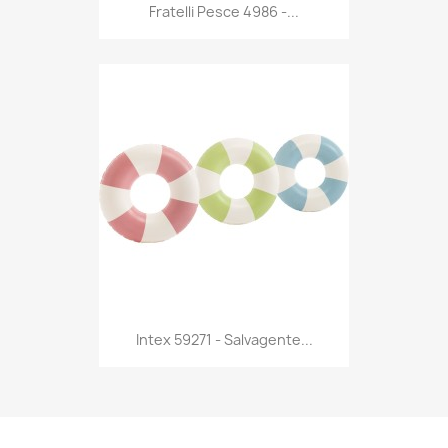
Anteprima

Fratelli Pesce 4986 -...
Anteprima

Intex 59271 - Salvagente...