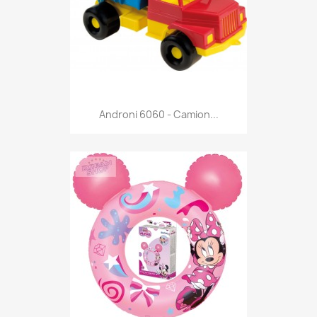
Anteprima

Androni 6060 - Camion...