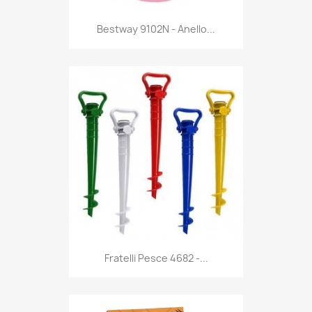
Anteprima

Bestway 9102N - Anello...
Anteprima

Fratelli Pesce 4682 -...