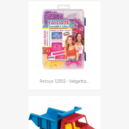
Anteprima

Rstoys 12302 - Valigetta...