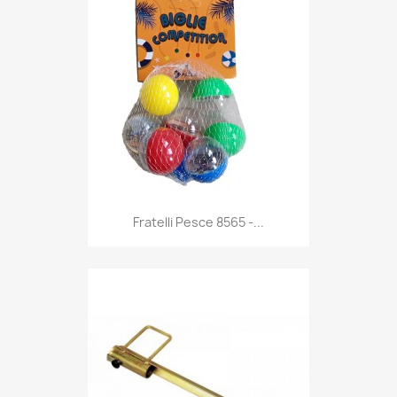
Anteprima

Fratelli Pesce 8565 -...