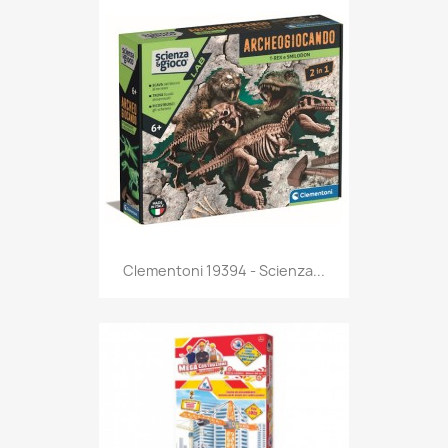
Anteprima

Clementoni 19394 - Scienza...