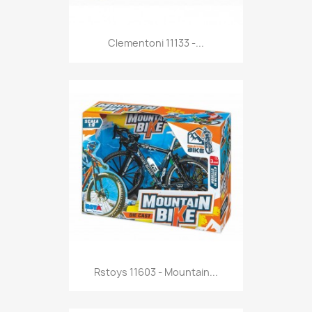
Anteprima

Clementoni 11133 -...
Anteprima

Rstoys 11603 - Mountain...