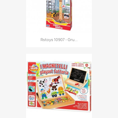
Anteprima

Rstoys 10907 - Gru...