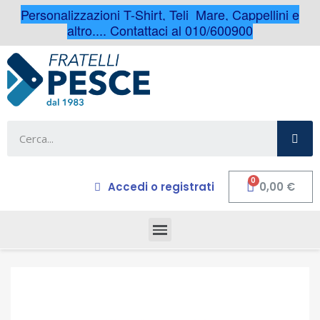
Personalizzazioni T-Shirt, Teli Mare, Cappellini e
altro.... Contattaci al 010/600900
Accedi o registrati
0,00 €