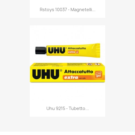
Anteprima

Rstoys 10037 - Magnetelli...
Anteprima

Uhu 9215 - Tubetto...