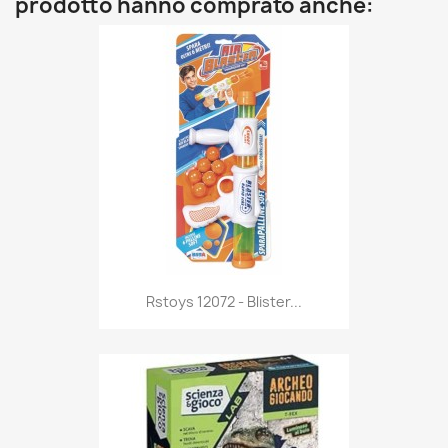
prodotto hanno comprato anche:
Anteprima

Rstoys 12072 - Blister...