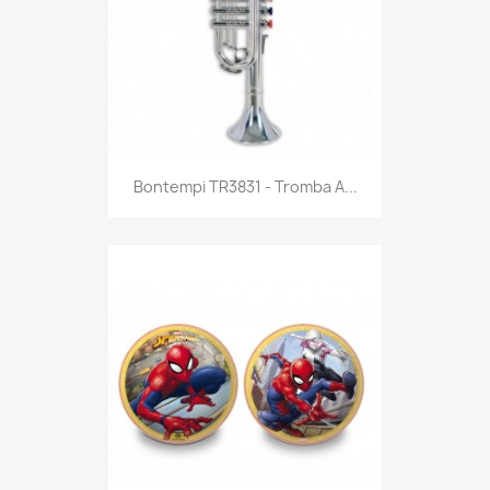
Anteprima

Bontempi TR3831 - Tromba A...