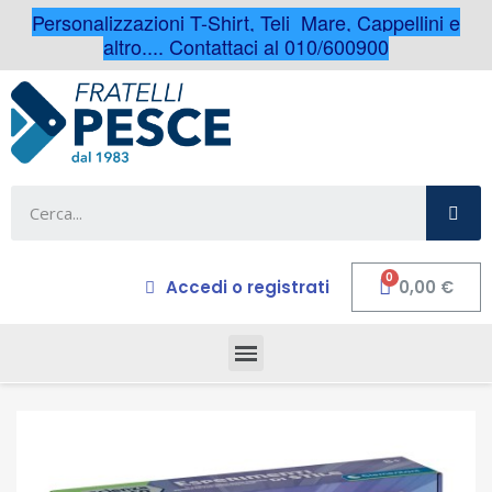
Personalizzazioni T-Shirt, Teli Mare, Cappellini e
altro.... Contattaci al 010/600900
Accedi o registrati
0,00 €