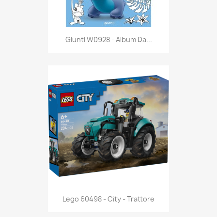
Anteprima

Giunti W0928 - Album Da...
Anteprima

Lego 60498 - City - Trattore