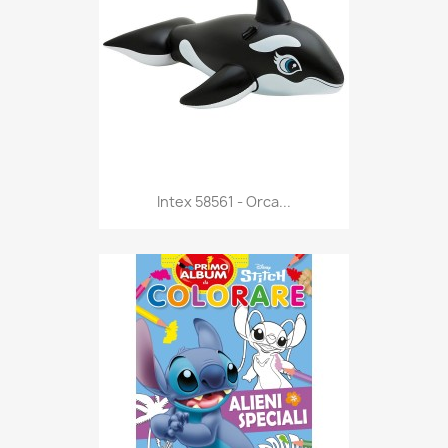
Anteprima

Intex 58561 - Orca...