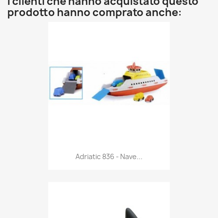
I clienti che hanno acquistato questo
prodotto hanno comprato anche:
Anteprima

Adriatic 836 - Nave...