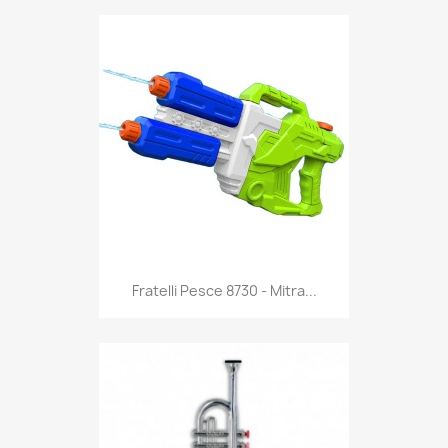
Anteprima

Fratelli Pesce 8730 - Mitra...