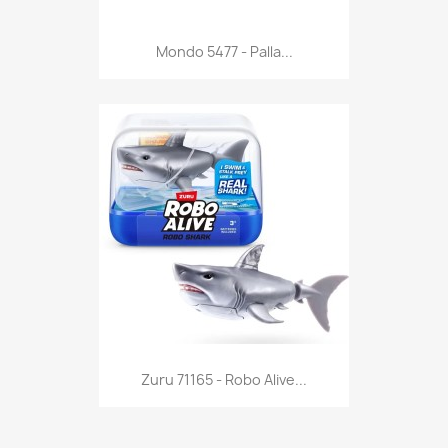
Anteprima

Mondo 5477 - Palla...
Anteprima

Zuru 71165 - Robo Alive...