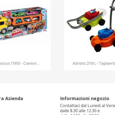
Anteprima
Anteprima


stoys 11955 - Camion...
Adriatic 219/L - Tagliaerb
ra Azienda
Informazioni negozio
Contattaci dal Lunedi al Ven
dalle 8.30 alle 12.30 e