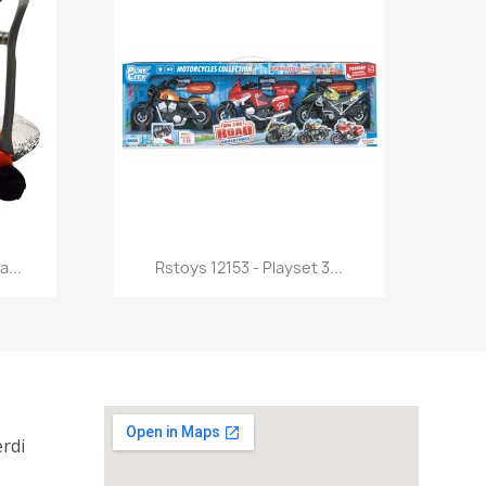
Anteprima

a...
Rstoys 12153 - Playset 3...
erdi