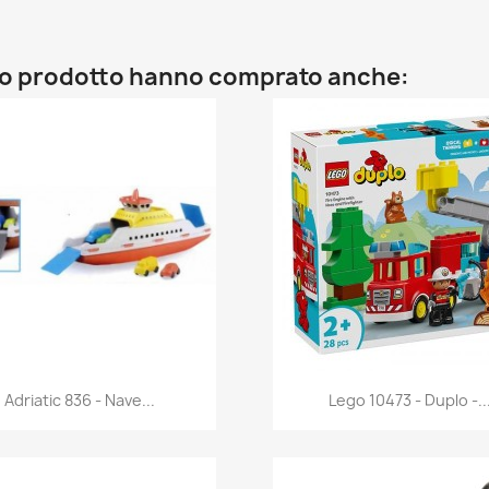
sto prodotto hanno comprato anche:
Anteprima
Anteprima


Adriatic 836 - Nave...
Lego 10473 - Duplo -..