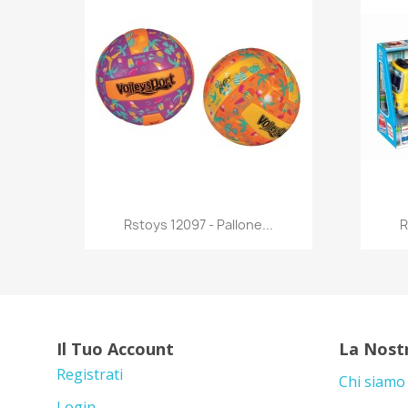
Anteprima

Rstoys 12097 - Pallone...
R
Il Tuo Account
La Nost
Registrati
Chi siamo
Login