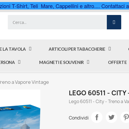
ioni T-Shirt, Teli Mare, Cappellini e altro.... Contattaci
 E LA TAVOLA
ARTICOLI PER TABACCHERIE
PERSONA
MAGNETI E SOUVENIR
OFFERTE
 Treno a Vapore Vintage
LEGO 60511 - CITY
Lego 60511 - City - Treno a V
Condividi