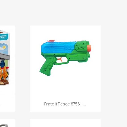
Anteprima

.
Fratelli Pesce 8756 -...