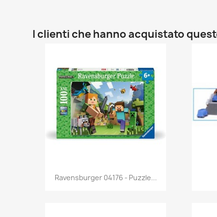
I clienti che hanno acquistato que
Anteprima

Ravensburger 04176 - Puzzle...