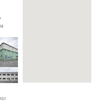
m
18
0101