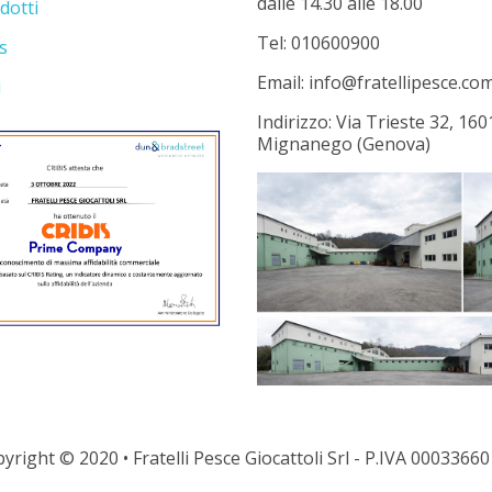
dalle 14.30 alle 18.00
dotti
Tel: 010600900
s
Email: info@fratellipesce.co
i
Indirizzo: Via Trieste 32, 160
Mignanego (Genova)
yright © 2020 • Fratelli Pesce Giocattoli Srl - P.IVA 0003366