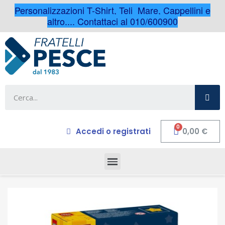
Personalizzazioni T-Shirt, Teli Mare, Cappellini e
altro.... Contattaci al 010/600900
Accedi o registrati
0,00 €