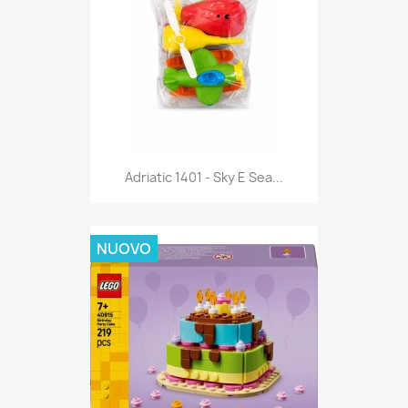
Anteprima

Adriatic 1401 - Sky E Sea...
NUOVO