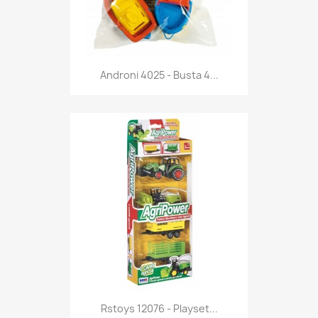
Anteprima

Androni 4025 - Busta 4...
Anteprima

Rstoys 12076 - Playset...