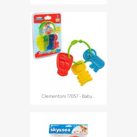
Anteprima

Clementoni 17057 - Baby...