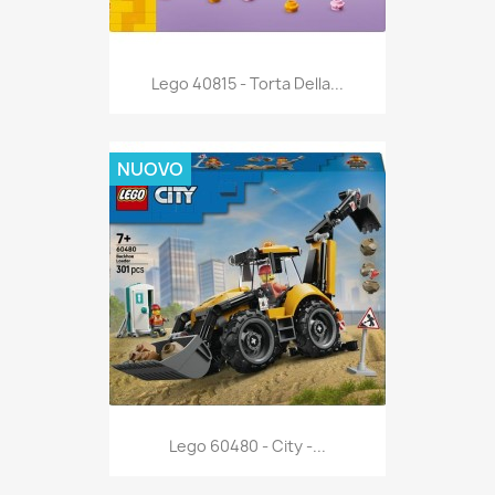
Anteprima

Lego 40815 - Torta Della...
NUOVO
Anteprima

Lego 60480 - City -...