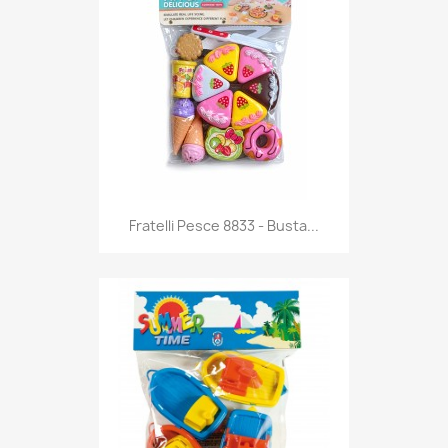
Anteprima

Fratelli Pesce 8833 - Busta...