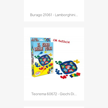
Anteprima

Burago 21061 - Lamborghini...
Anteprima

Teorema 60672 - Giochi Di...