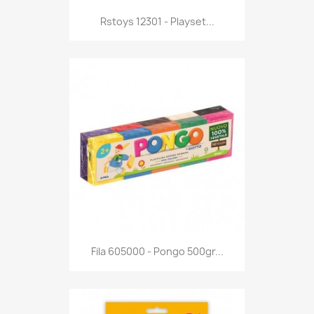
Anteprima

Rstoys 12301 - Playset...
Anteprima

Fila 605000 - Pongo 500gr...