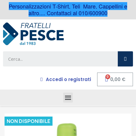
Personalizzazioni T-Shirt, Teli Mare, Cappellini e
altro.... Contattaci al 010/600900
Accedi o registrati
0,00 €
NON DISPONIBILE