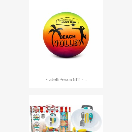
Anteprima

Fratelli Pesce 5111 -...