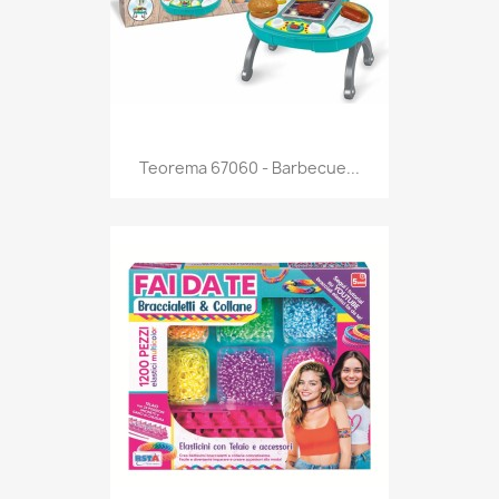
Anteprima

Teorema 67060 - Barbecue...