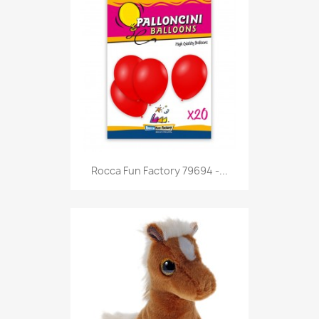
Anteprima

Rocca Fun Factory 79694 -...