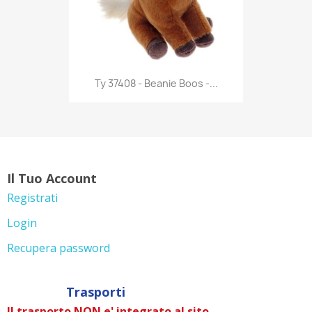
Anteprima

Ty 37408 - Beanie Boos -...
Il Tuo Account
Registrati
Login
Recupera password
Trasporti
Il trasporto NON e' integrato al sito