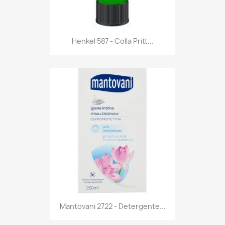
Anteprima

Henkel 587 - Colla Pritt...
Anteprima

Mantovani 2722 - Detergente...