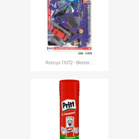
Anteprima

Rstoys 11072 - Blister...