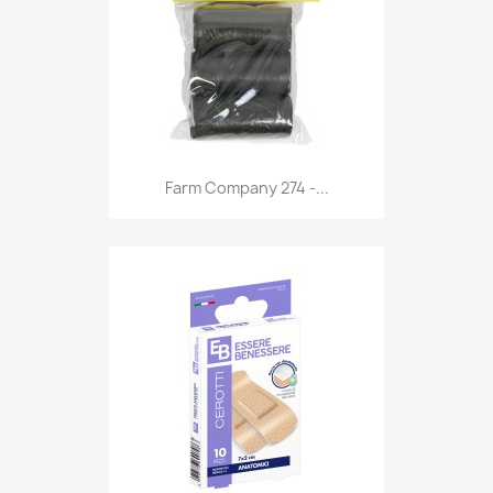
Anteprima

Farm Company 274 -...