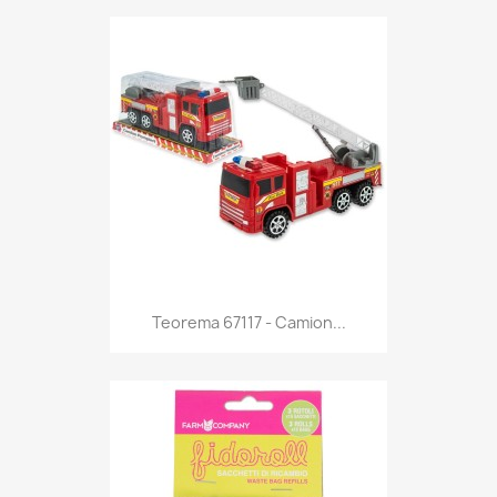
Anteprima

Teorema 67117 - Camion...