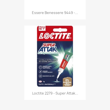
Anteprima

Essere Benessere 9449 -...
Anteprima

Loctite 2279 - Super Attak...