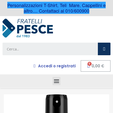
Personalizzazioni T-Shirt, Teli Mare, Cappellini e
altro.... Contattaci al 010/600900
Accedi o registrati
0,00 €