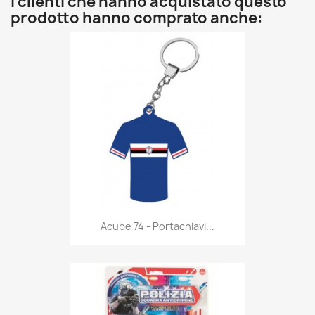
I clienti che hanno acquistato questo
prodotto hanno comprato anche:
Anteprima

Acube 74 - Portachiavi...