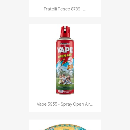
Anteprima

Fratelli Pesce 8789 -...
Anteprima

Vape 5935 - Spray Open Air...