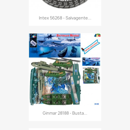
Anteprima

Intex 56268 - Salvagente...
Anteprima

Ginmar 28188 - Busta...