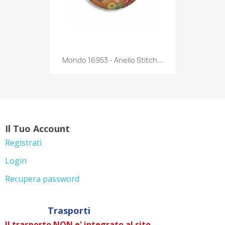
Anteprima

Mondo 16953 - Anello Stitch...
Il Tuo Account
Registrati
Login
Recupera password
Trasporti
Il trasporto NON e' integrato al sito