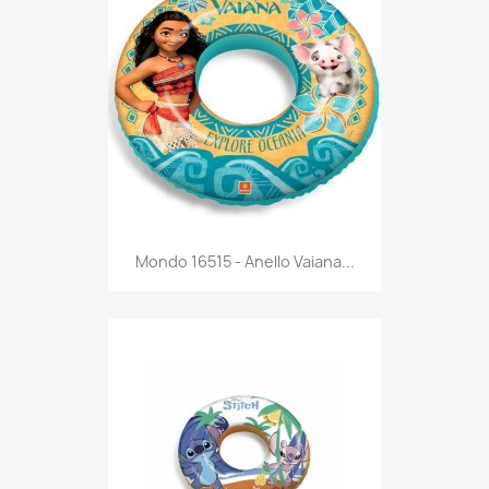
Anteprima

Mondo 16515 - Anello Vaiana...