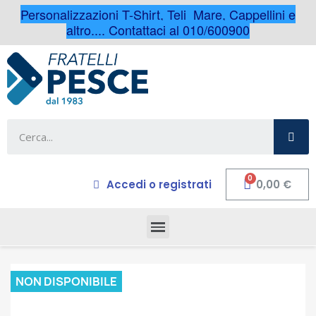
Personalizzazioni T-Shirt, Teli Mare, Cappellini e
altro.... Contattaci al 010/600900
Accedi o registrati
0,00 €
NON DISPONIBILE