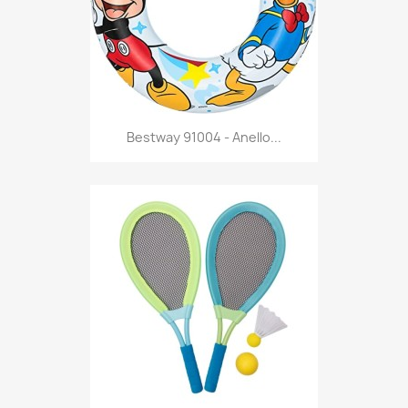
Anteprima

Bestway 91004 - Anello...