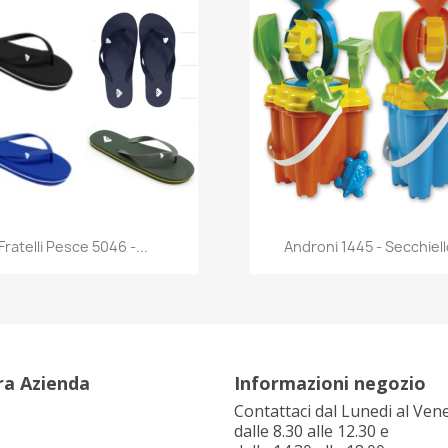
Anteprima
Anteprima


Fratelli Pesce 5046 -...
Androni 1445 - Secchiello
ra Azienda
Informazioni negozio
Contattaci dal Lunedi al Ven
dalle 8.30 alle 12.30 e