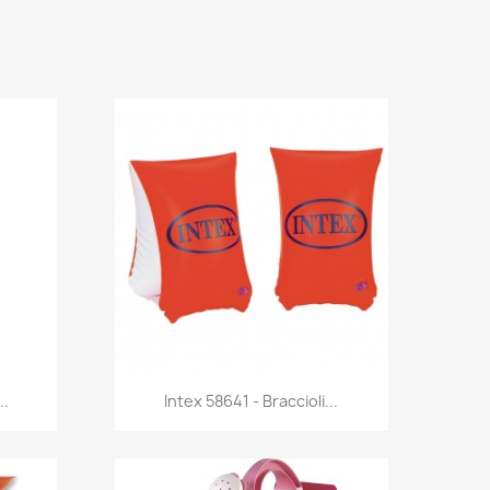
Anteprima

..
Intex 58641 - Braccioli...