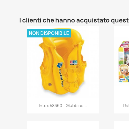
I clienti che hanno acquistato que
NON DISPONIBILE
Anteprima

Intex 58660 - Giubbino...
Rst