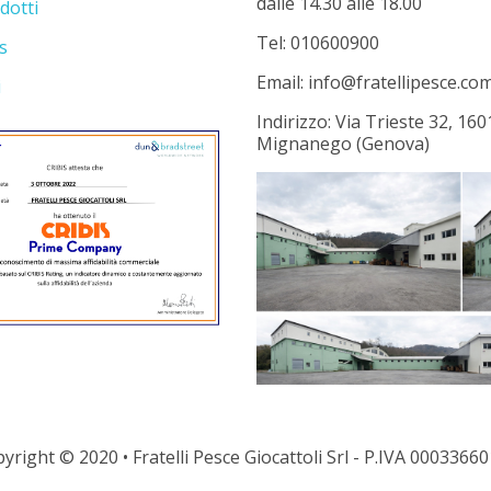
dalle 14.30 alle 18.00
dotti
Tel: 010600900
s
Email: info@fratellipesce.co
i
Indirizzo: Via Trieste 32, 160
Mignanego (Genova)
yright © 2020 • Fratelli Pesce Giocattoli Srl - P.IVA 0003366