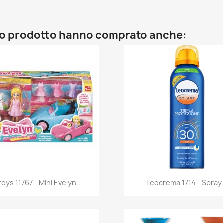
sto prodotto hanno comprato anche:
Anteprima
Anteprima


oys 11767 - Mini Evelyn...
Leocrema 1714 - Spray.