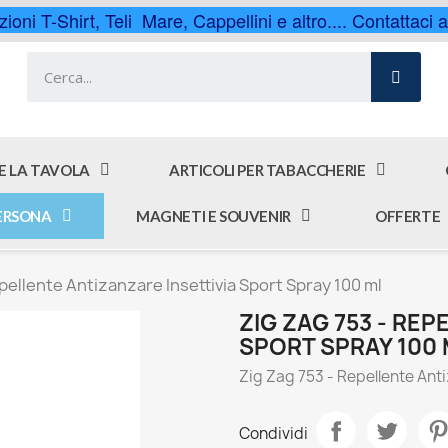
ioni T-Shirt, Teli Mare, Cappellini e altro.... Contattaci
 E LA TAVOLA
ARTICOLI PER TABACCHERIE
PERSONA
MAGNETI E SOUVENIR
OFFERTE
epellente Antizanzare Insettivia Sport Spray 100 ml
ZIG ZAG 753 - RE
SPORT SPRAY 100 
Zig Zag 753 - Repellente Ant
Condividi