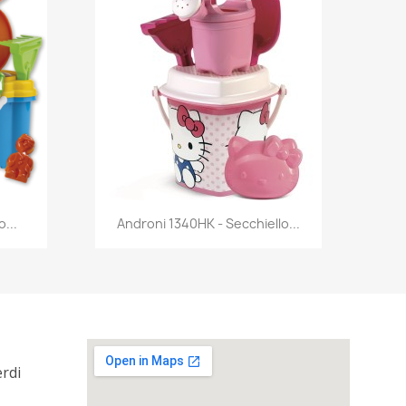
Anteprima

...
Androni 1340HK - Secchiello...
erdi