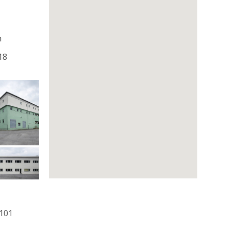
m
18
0101