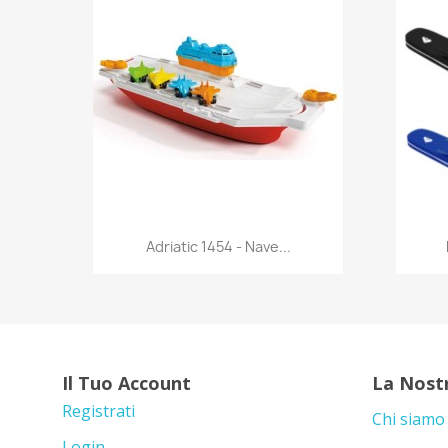
Anteprima

Adriatic 1454 - Nave...
Il Tuo Account
La Nost
Registrati
Chi siamo
Login