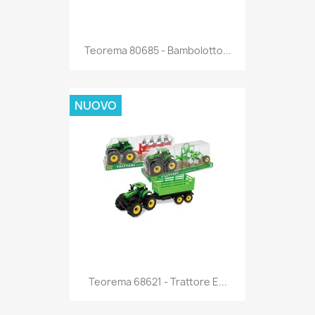
Anteprima

Teorema 80685 - Bambolotto...
NUOVO
Anteprima

Teorema 68621 - Trattore E...