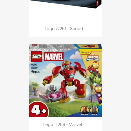
Anteprima

Lego 77261 - Speed...
Anteprima

Lego 11209 - Marvel -...