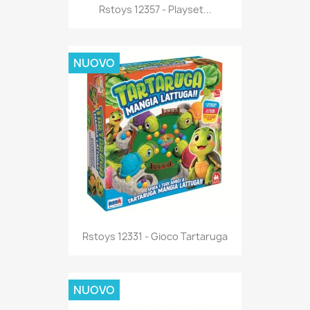
Anteprima

Rstoys 12357 - Playset...
NUOVO
Anteprima

Rstoys 12331 - Gioco Tartaruga
NUOVO