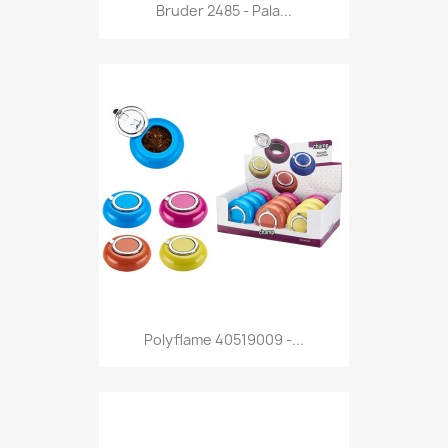
Anteprima

Bruder 2485 - Pala...
Anteprima

Polyflame 40519009 -...