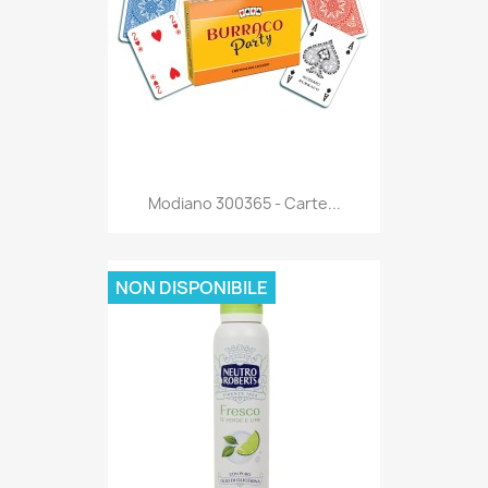
Anteprima

Modiano 300365 - Carte...
NON DISPONIBILE