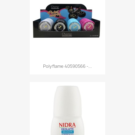
Anteprima

Polyflame 40590566 -...