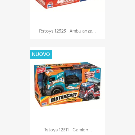
Anteprima

Rstoys 12323 - Ambulanza...
NUOVO
Anteprima

Rstoys 12311 - Camion...