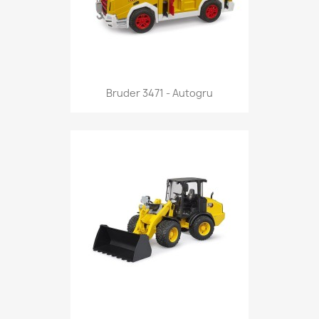
Anteprima

Bruder 3471 - Autogru