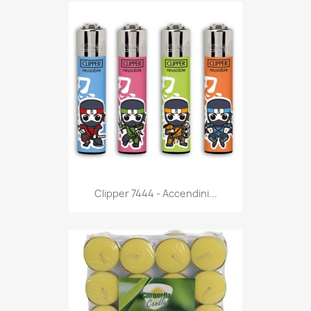
Anteprima

Clipper 7444 - Accendini...