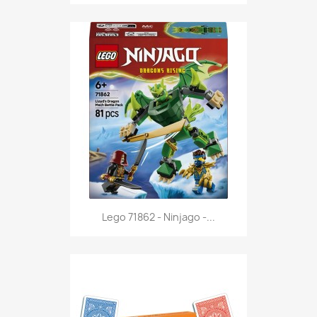
Anteprima

Lego 71862 - Ninjago -...