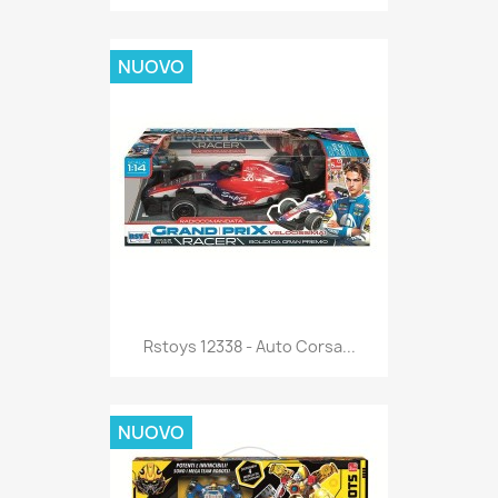
NUOVO
Anteprima

Rstoys 12338 - Auto Corsa...
NUOVO