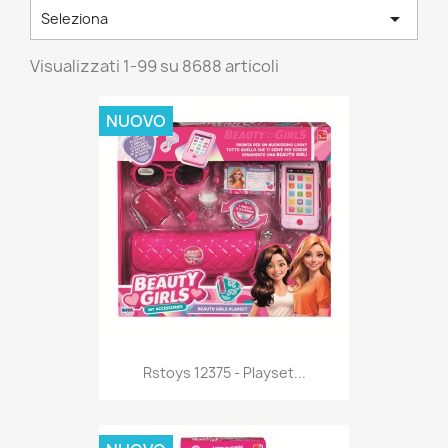

Seleziona
Visualizzati 1-99 su 8688 articoli
NUOVO
Anteprima

Rstoys 12375 - Playset...