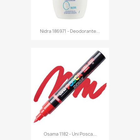
Anteprima

Nidra 186971 - Deodorante...
Anteprima

Osama 1182 - Uni Posca...