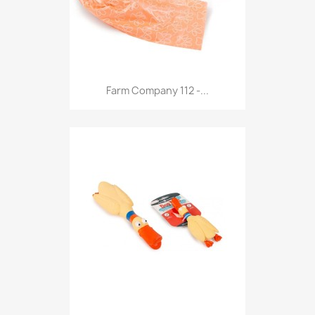
Anteprima

Farm Company 112 -...