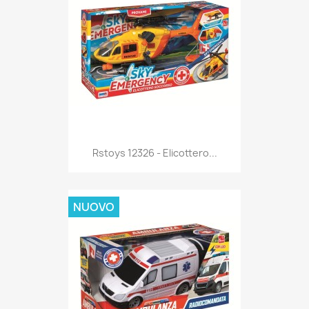
Anteprima

Rstoys 12326 - Elicottero...
NUOVO