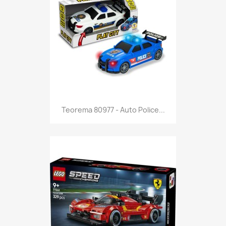
Anteprima

Teorema 80977 - Auto Police...