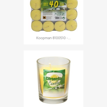
Anteprima

Koopman 8100510 -...