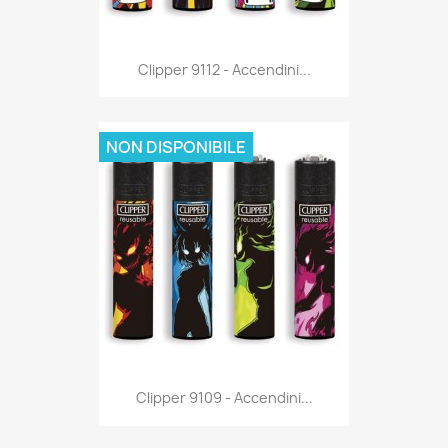
Anteprima

Clipper 9112 - Accendini...
NON DISPONIBILE
Anteprima

Clipper 9109 - Accendini...