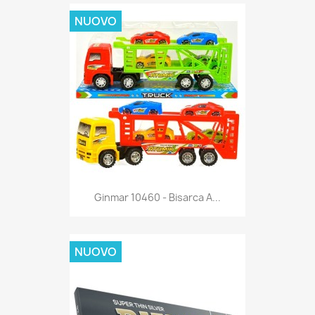
NUOVO
Anteprima

Ginmar 10460 - Bisarca A...
NUOVO