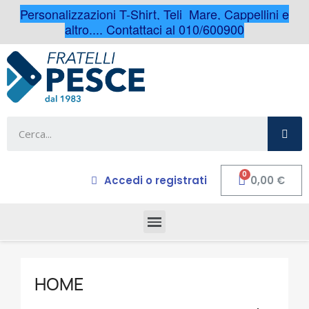
Personalizzazioni T-Shirt, Teli Mare, Cappellini e
altro.... Contattaci al 010/600900
Accedi o registrati
0,00 €
HOME