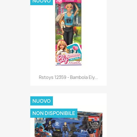
NUOVO
Anteprima

Rstoys 12359 - Bambola Ely...
NUOVO
NON DISPONIBILE