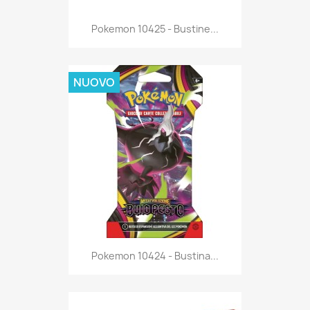
Anteprima

Pokemon 10425 - Bustine...
NUOVO
Anteprima

Pokemon 10424 - Bustina...