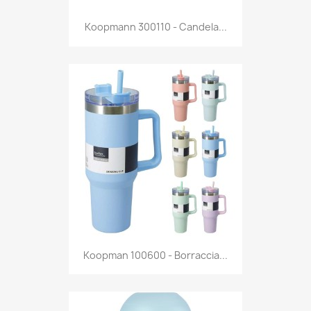
Anteprima

Koopmann 300110 - Candela...
Anteprima

Koopman 100600 - Borraccia...