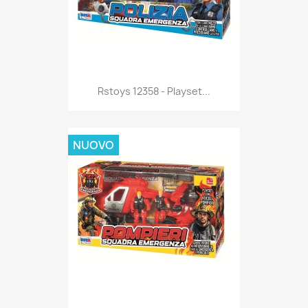
Anteprima

Rstoys 12358 - Playset...
NUOVO