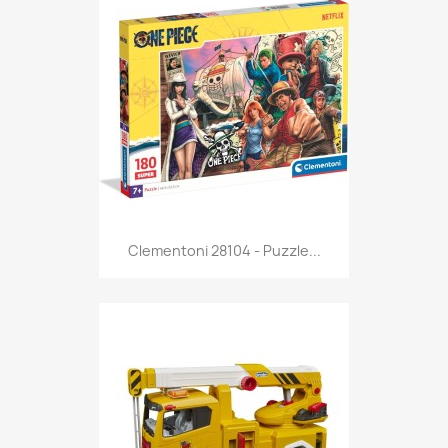
Anteprima

Clementoni 28104 - Puzzle...