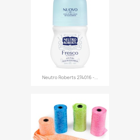
Anteprima

Neutro Roberts 274016 -...