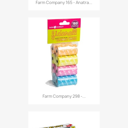
Anteprima

Farm Company 165 - Anatra...
Anteprima

Farm Company 298 -...